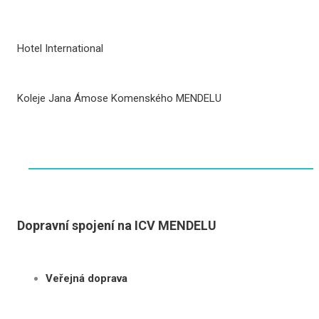
Věd
Org
Hotel International
Part
kon
Koleje Jana Ámose Komenského MENDELU
Dopravní spojení na ICV MENDELU
Veřejná doprava