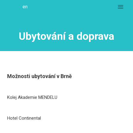
cs
en
MENU
Úvo
O k
Ubytování a doprava
ICO
Aktu
Důle
Mís
Možnosti ubytování v Brně
kon
Kon
Kolej Akademie MENDELU
pop
Uby
Hotel Continental
dop