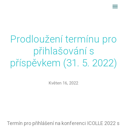
cs
en
MENU
Úvo
O k
ICO
Prodloužení termínu pro
Aktu
přihlašování s
Důle
příspěvkem (31. 5. 2022)
Mís
kon
Květen 16, 2022
Kon
pop
Uby
dop
Termín pro přihlášení na konferenci ICOLLE 2022 s