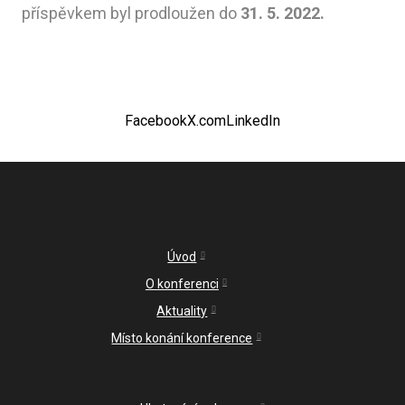
příspěvkem byl prodloužen do
31. 5. 2022.
Věd
Org
Part
Facebook
X.com
LinkedIn
kon
Úvod
O konferenci
Aktuality
Místo konání konference