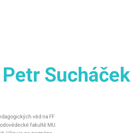
Petr Sucháček
edagogických věd na FF
írodovědecké fakultě MU.