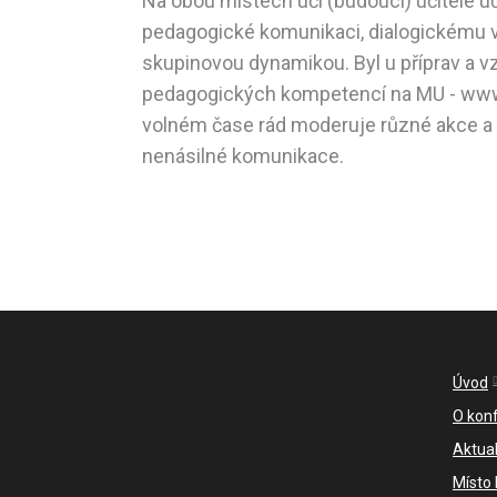
Na obou místech učí (budoucí) učitele u
pedagogické komunikaci, dialogickému v
skupinovou dynamikou. Byl u příprav a v
pedagogických kompetencí na MU - www
volném čase rád moderuje různé akce a ro
nenásilné komunikace.
Úvod
O kon
Aktual
Místo