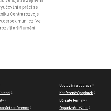
čit. Věnuje se zejména
yučování a práci se
zniku Centra rozvoje
.cerpek.muni.cz. Ve
zvíjí a šíří umění
Ubytování a doprava
ferenci
Konferenční poplatek
ity
Důležité termíny
 konání konference
Organizační výbor