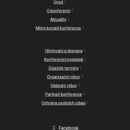
Úvod
Věd
O konferenci
Org
Aktuality
Místo konání konference
Part
kon
Ubytování a doprava
Konferenční poplatek
Důležité termíny
Organizační výbor
Vědecký výbor
Partneři konference
Ochrana osobních údajů
Facebook