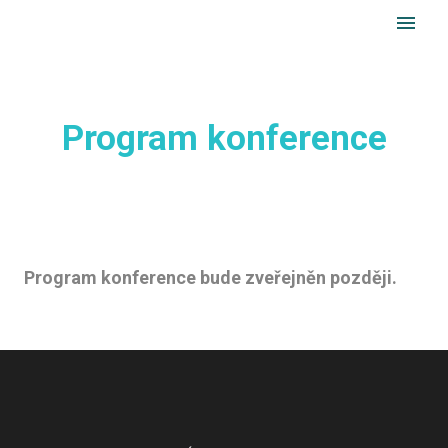
cs
en
MENU
Úvo
O k
ICO
Program konference
Aktu
Důle
Mís
Program konference bude zveřejněn později.
kon
Kon
pop
Uby
dop